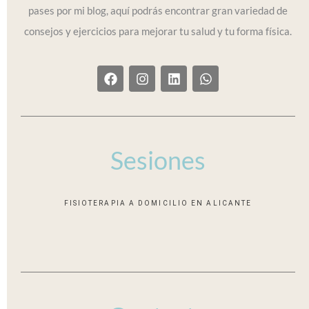
pases por mi blog, aquí podrás encontrar gran variedad de
consejos y ejercicios para mejorar tu salud y tu forma física.
F
I
L
W
a
n
i
h
c
s
n
a
e
t
k
t
b
a
e
s
o
g
d
a
o
r
i
p
Sesiones
k
a
n
p
m
FISIOTERAPIA A DOMICILIO EN ALICANTE