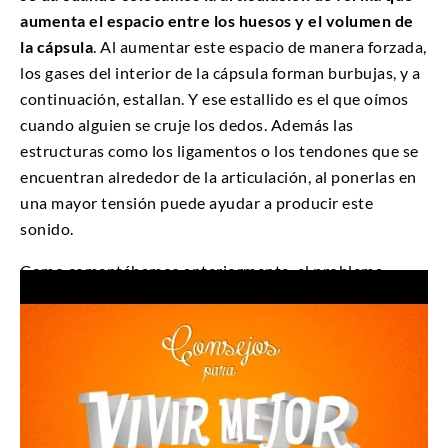
aumenta el espacio entre los huesos y el volumen de
la cápsula
. Al aumentar este espacio de manera forzada,
los gases del interior de la cápsula forman burbujas, y a
continuación, estallan. Y ese estallido es el que oímos
cuando alguien se cruje los dedos.
Además las
estructuras como los ligamentos o los tendones que se
encuentran alrededor de la articulación, al ponerlas en
una mayor tensión puede ayudar a producir este
sonido.
Como comentábamos anteriormente, el problema
comienza cuando el crujirnos los dedos se repite
durante un largo periodo de tiempo. Esto es debido a
que, a medida que se va repitiendo, las estructuras de la
articulación se van desgastando, provocando que exista
una
inestabilidad
de la articulación. Además, al
distenderse las estructuras, se necesita cada vez un