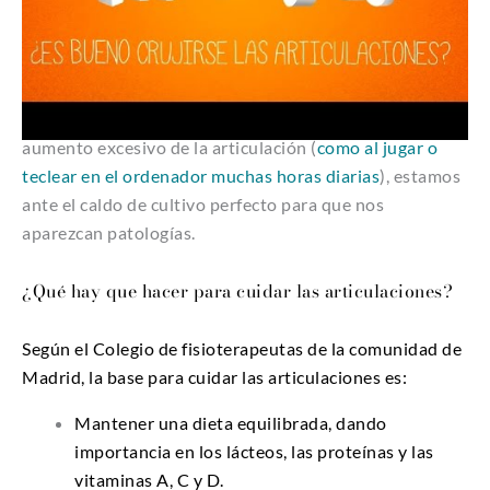
mayor estiramiento
para que se produzca el sonido.
Esto produce, a su vez, un aumento de la inestabilidad,
y de la probabilidad de que
aparezcan patologías o
lesiones
conforme nos hacemos mayores
. Si además,
sumamos a este hábito de crujirse los dedos, un
aumento excesivo de la articulación (
como al jugar o
teclear en el ordenador muchas horas diarias
), estamos
ante el caldo de cultivo perfecto para que nos
aparezcan patologías.
¿Qué hay que hacer para cuidar las articulaciones?
Según el Colegio de fisioterapeutas de la comunidad de
Madrid, la base para cuidar las articulaciones es:
Mantener una dieta equilibrada, dando
importancia en los lácteos, las proteínas y las
vitaminas A, C y D.