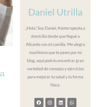
Daniel Utrilla
¡Hola! Soy Daniel, fisioterapeuta a
domicilio desde que llegué a
Alicante con mi camilla. Me alegra
muchísimo que te pases por mi
blog, aquí podrás encontrar gran
na
variedad de consejos y ejercicios
para mejorar tu salud y tu forma
física.
F
I
L
W
a
n
i
h