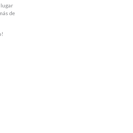
 lugar
emás de
o!