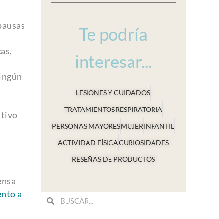
 pausas
Te podría
cas,
interesar...
ningún
LESIONES Y CUIDADOS
TRATAMIENTOS
RESPIRATORIA
ativo
PERSONAS MAYORES
MUJER
INFANTIL
ACTIVIDAD FÍSICA
CURIOSIDADES
RESEÑAS DE PRODUCTOS
ensa
ento a
Search
Search