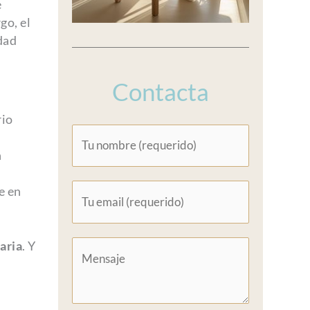
e
go, el
dad
Contacta
rio
n
e en
aria
. Y