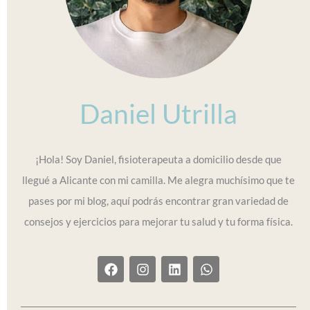
Daniel Utrilla
¡Hola! Soy Daniel, fisioterapeuta a domicilio desde que
llegué a Alicante con mi camilla. Me alegra muchísimo que te
pases por mi blog, aquí podrás encontrar gran variedad de
consejos y ejercicios para mejorar tu salud y tu forma física.
F
I
L
W
a
n
i
h
c
s
n
a
e
t
k
t