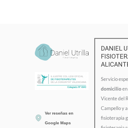
DANIEL U
FISIOTER
ALICANT
Servicio esp
domicilio
en 
Vicente del 
Campello y a
Ver reseñas en
fisioterapia g
Google Maps
fisioterapia 