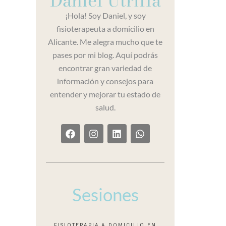
Daniel Utrilla
¡Hola! Soy Daniel, y soy
fisioterapeuta a domicilio en
Alicante. Me alegra mucho que te
pases por mi blog. Aquí podrás
encontrar gran variedad de
información y consejos para
entender y mejorar tu estado de
salud.
F
I
L
W
a
n
i
h
c
s
n
a
e
t
k
t
b
a
e
s
o
g
d
a
o
r
i
p
Sesiones
k
a
n
p
m
FISIOTERAPIA A DOMICILIO EN