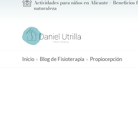
Actividades para niños en Alicante – Beneficios f
Ir
naturaleza
al
contenido
Inicio
Blog de Fisioterapia
Propiocepción