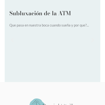
Subluxación de la ATM
D
Que pasa en nuestra boca cuando sueña y por que?...
Di
(AT