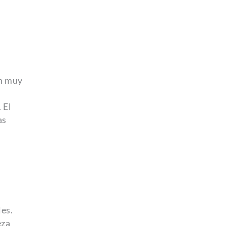
ón muy
 El
as
les.
eza