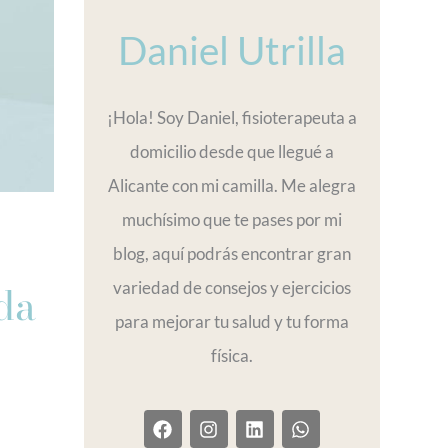
Daniel Utrilla
¡Hola! Soy Daniel, fisioterapeuta a
domicilio desde que llegué a
Alicante con mi camilla. Me alegra
muchísimo que te pases por mi
blog, aquí podrás encontrar gran
da
variedad de consejos y ejercicios
para mejorar tu salud y tu forma
física.
F
I
L
W
a
n
i
h