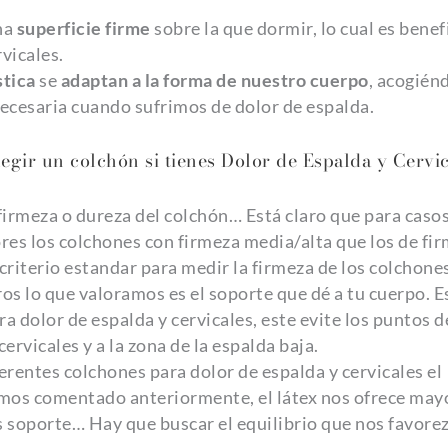
na
superficie firme
sobre la que dormir, lo cual es benef
vicales.
stica
se
adaptan a la forma de nuestro cuerpo
, acogién
ecesaria cuando sufrimos de dolor de espalda.
legir un colchón si tienes Dolor de Espalda y Cervi
firmeza o dureza del colchón… Está claro que para caso
ores los colchones con firmeza media/alta que los de fi
n criterio estandar para medir la firmeza de los colchone
ros lo que valoramos es el soporte que dé a tu cuerpo. E
a dolor de espalda y cervicales, este evite los puntos d
cervicales y a la zona de la espalda baja.
ferentes colchones para dolor de espalda y cervicales el
emos comentado anteriormente, el látex nos ofrece may
s soporte… Hay que buscar el equilibrio que nos favore