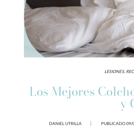
LESIONES
,
RE
Los Mejores Colcho
y 
DANIEL UTRILLA
PUBLICADO
09/