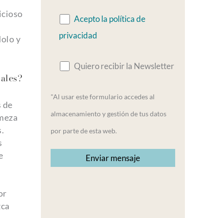
icioso
Acepto la política de
privacidad
dolo y
Quiero recibir la Newsletter
cales?
"Al usar este formulario accedes al
s de
almacenamiento y gestión de tus datos
rmeza
s.
por parte de esta web.
s
e
or
zca