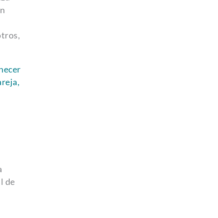
un
tros,
necer
areja,
a
l de