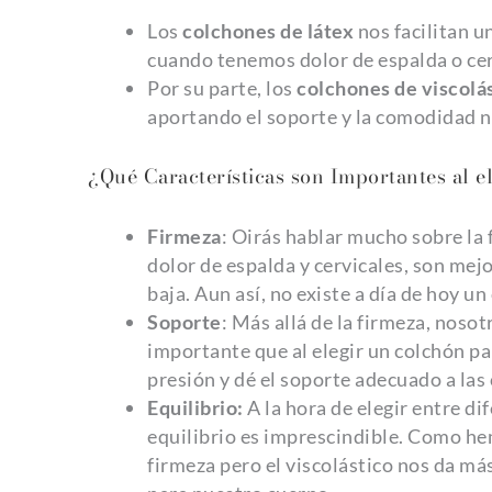
Los
colchones de látex
nos facilitan u
cuando tenemos dolor de espalda o cer
Por su parte, los
colchones de viscolá
aportando el soporte y la comodidad n
¿Qué Características son Importantes al e
Firmeza
: Oirás hablar mucho sobre la 
dolor de espalda y cervicales, son mej
baja. Aun así, no existe a día de hoy u
Soporte
: Más allá de la firmeza, nosot
importante que al elegir un colchón par
presión y dé el soporte adecuado a las 
Equilibrio:
A la hora de elegir entre di
equilibrio es imprescindible. Como h
firmeza pero el viscolástico nos da má