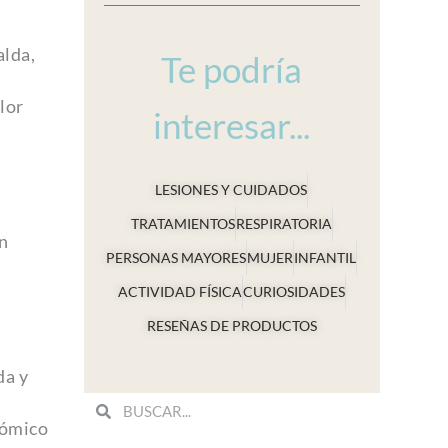
alda,
Te podría
lor
interesar...
LESIONES Y CUIDADOS
TRATAMIENTOS
RESPIRATORIA
ún
PERSONAS MAYORES
MUJER
INFANTIL
ACTIVIDAD FÍSICA
CURIOSIDADES
RESEÑAS DE PRODUCTOS
da y
Search
Search
nómico