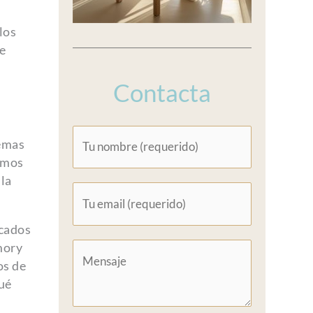
los
e
Contacta
lemas
eemos
la
icados
mory
os de
ué