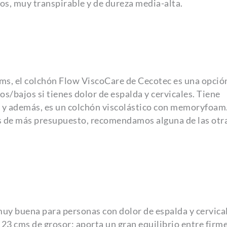
aros, muy transpirable y de dureza media-alta.
1 cms, el colchón Flow ViscoCare de Cecotec es una opci
/bajos si tienes dolor de espalda y cervicales. Tiene
, y además, es un colchón viscolástico con memoryfoam.
nes de más presupuesto, recomendamos alguna de las otr
muy buena para personas con dolor de espalda y cervica
s 23 cms de grosor: aporta un gran equilibrio entre firm