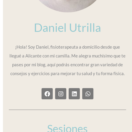
Daniel Utrilla
¡Hola! Soy Daniel, fisioterapeuta a domicilio desde que
llegué a Alicante con mi camilla. Me alegra muchísimo que te
pases por mi blog, aquí podrás encontrar gran variedad de
consejos y ejercicios para mejorar tu salud y tu forma física.
F
I
L
W
a
n
i
h
c
s
n
a
e
t
k
t
b
a
e
s
o
g
d
a
o
r
i
p
Sesiones
k
a
n
p