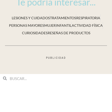
Te podría interesar...
LESIONES Y CUIDADOS
TRATAMIENTOS
RESPIRATORIA
PERSONAS MAYORES
MUJER
INFANTIL
ACTIVIDAD FÍSICA
CURIOSIDADES
RESEÑAS DE PRODUCTOS
PUBLICIDAD
Search
Search