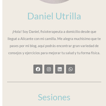
Daniel Utrilla
¡Hola! Soy Daniel, fisioterapeuta a domicilio desde que
llegué a Alicante con mi camilla. Me alegra muchísimo que te
pases por mi blog, aquí podrás encontrar gran variedad de
consejos y ejercicios para mejorar tu salud y tu forma física.
F
I
L
W
a
n
i
h
c
s
n
a
e
t
k
t
b
a
e
s
o
g
d
a
o
r
i
p
Sesiones
k
a
n
p
m