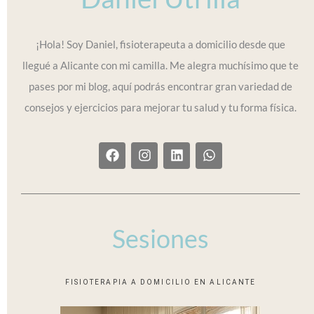
¡Hola! Soy Daniel, fisioterapeuta a domicilio desde que
llegué a Alicante con mi camilla. Me alegra muchísimo que te
pases por mi blog, aquí podrás encontrar gran variedad de
consejos y ejercicios para mejorar tu salud y tu forma física.
F
I
L
W
a
n
i
h
c
s
n
a
e
t
k
t
b
a
e
s
o
g
d
a
o
r
i
p
Sesiones
k
a
n
p
m
FISIOTERAPIA A DOMICILIO EN ALICANTE