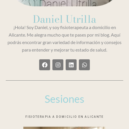
Daniel Utrilla
¡Hola! Soy Daniel, y soy fisioterapeuta a domicilio en
Alicante. Me alegra mucho que te pases por mi blog. Aquí
podrás encontrar gran variedad de información y consejos
para entender y mejorar tu estado de salud.
F
I
L
W
a
n
i
h
c
s
n
a
e
t
k
t
b
a
e
s
o
g
d
a
o
r
i
p
Sesiones
k
a
n
p
m
FISIOTERAPIA A DOMICILIO EN ALICANTE