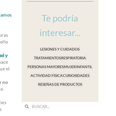
camos
Te podría
interesar...
uras
ello
LESIONES Y CUIDADOS
ad y
TRATAMIENTOS
RESPIRATORIA
hace
PERSONAS MAYORES
MUJER
INFANTIL
ue el
ACTIVIDAD FÍSICA
CURIOSIDADES
e no
RESEÑAS DE PRODUCTOS
 o
nes
Search
Search
s