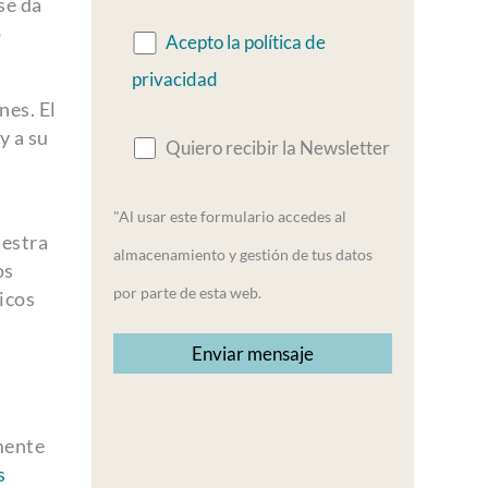
se da
o
Acepto la política de
privacidad
nes. El
y a su
Quiero recibir la Newsletter
"Al usar este formulario accedes al
uestra
almacenamiento y gestión de tus datos
os
por parte de esta web.
icos
amente
s