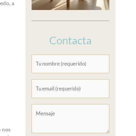
edo, a
Contacta
o nos