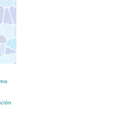
ómo
ución