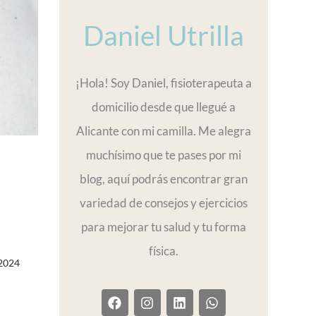
Daniel Utrilla
¡Hola! Soy Daniel, fisioterapeuta a
domicilio desde que llegué a
Alicante con mi camilla. Me alegra
muchísimo que te pases por mi
blog, aquí podrás encontrar gran
variedad de consejos y ejercicios
para mejorar tu salud y tu forma
física.
2024
F
I
L
W
a
n
i
h