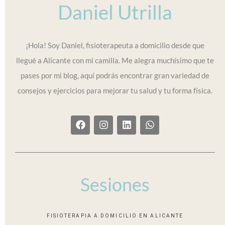
Daniel Utrilla
¡Hola! Soy Daniel, fisioterapeuta a domicilio desde que
llegué a Alicante con mi camilla. Me alegra muchísimo que te
pases por mi blog, aquí podrás encontrar gran variedad de
consejos y ejercicios para mejorar tu salud y tu forma física.
F
I
L
W
a
n
i
h
c
s
n
a
e
t
k
t
b
a
e
s
o
g
d
a
o
r
i
p
Sesiones
k
a
n
p
m
FISIOTERAPIA A DOMICILIO EN ALICANTE