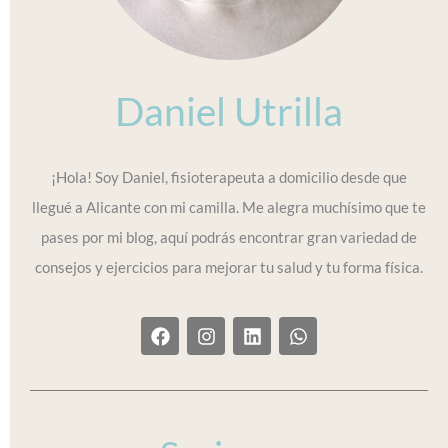
Daniel Utrilla
¡Hola! Soy Daniel, fisioterapeuta a domicilio desde que
llegué a Alicante con mi camilla. Me alegra muchísimo que te
pases por mi blog, aquí podrás encontrar gran variedad de
consejos y ejercicios para mejorar tu salud y tu forma física.
F
I
L
W
a
n
i
h
c
s
n
a
e
t
k
t
b
a
e
s
o
g
d
a
o
r
i
p