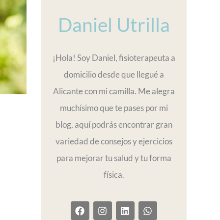
Daniel Utrilla
¡Hola! Soy Daniel, fisioterapeuta a
domicilio desde que llegué a
Alicante con mi camilla. Me alegra
muchísimo que te pases por mi
blog, aquí podrás encontrar gran
s
variedad de consejos y ejercicios
para mejorar tu salud y tu forma
física.
F
I
L
W
a
n
i
h