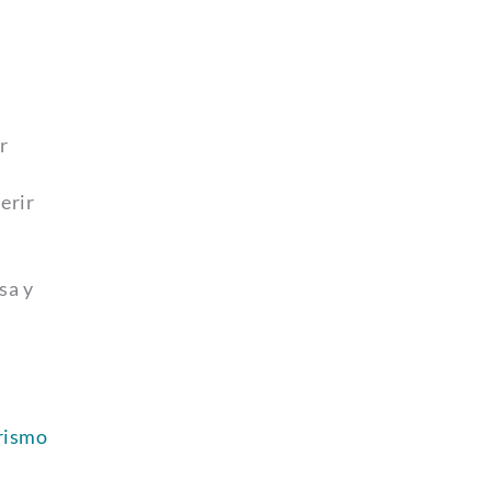
r
erir
sa y
arismo