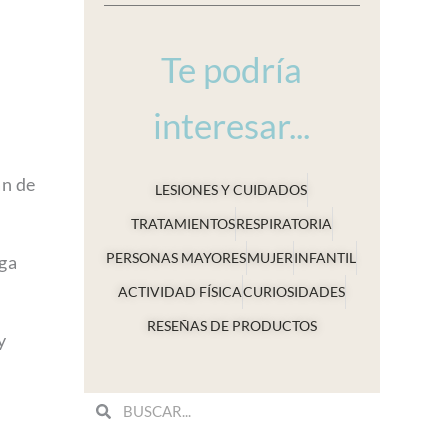
Te podría
interesar...
an de
LESIONES Y CUIDADOS
TRATAMIENTOS
RESPIRATORIA
PERSONAS MAYORES
MUJER
INFANTIL
ga
ACTIVIDAD FÍSICA
CURIOSIDADES
RESEÑAS DE PRODUCTOS
y
Search
Search