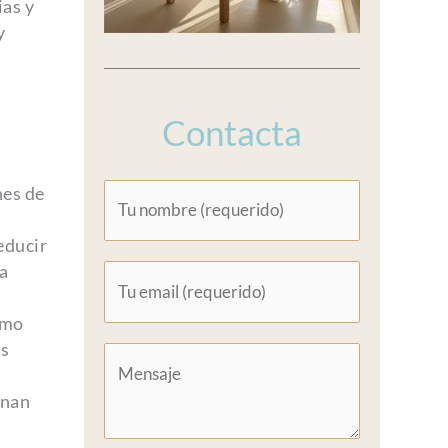
ias y
y
Contacta
nes de
educir
a
omo
Es
onan