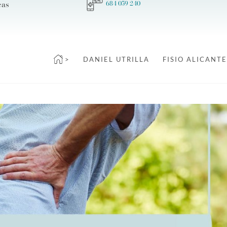
cas
684 059 240
>
DANIEL UTRILLA
FISIO ALICANTE