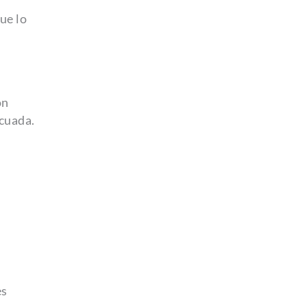
ue lo
ón
ecuada.
es