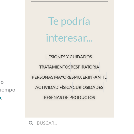
Te podría
interesar...
LESIONES Y CUIDADOS
TRATAMIENTOS
RESPIRATORIA
PERSONAS MAYORES
MUJER
INFANTIL
co
ACTIVIDAD FÍSICA
CURIOSIDADES
tiempo
o
,
RESEÑAS DE PRODUCTOS
Search
Search