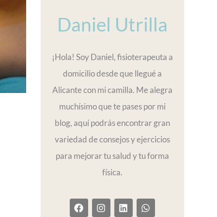
Daniel Utrilla
¡Hola! Soy Daniel, fisioterapeuta a
domicilio desde que llegué a
Alicante con mi camilla. Me alegra
muchísimo que te pases por mi
blog, aquí podrás encontrar gran
variedad de consejos y ejercicios
para mejorar tu salud y tu forma
física.
F
I
L
W
a
n
i
h