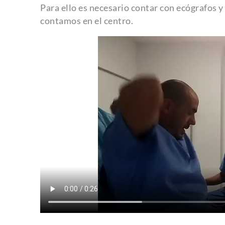
Para ello es necesario contar con ecógrafos 
contamos en el centro.