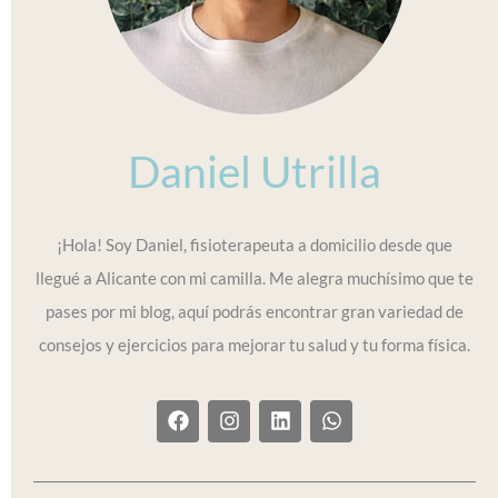
Daniel Utrilla
¡Hola! Soy Daniel, fisioterapeuta a domicilio desde que
llegué a Alicante con mi camilla. Me alegra muchísimo que te
pases por mi blog, aquí podrás encontrar gran variedad de
consejos y ejercicios para mejorar tu salud y tu forma física.
F
I
L
W
a
n
i
h
c
s
n
a
e
t
k
t
b
a
e
s