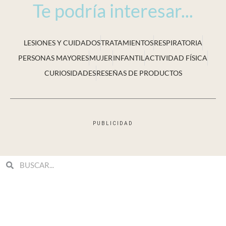
Te podría interesar...
LESIONES Y CUIDADOS
TRATAMIENTOS
RESPIRATORIA
PERSONAS MAYORES
MUJER
INFANTIL
ACTIVIDAD FÍSICA
CURIOSIDADES
RESEÑAS DE PRODUCTOS
PUBLICIDAD
Search
Search