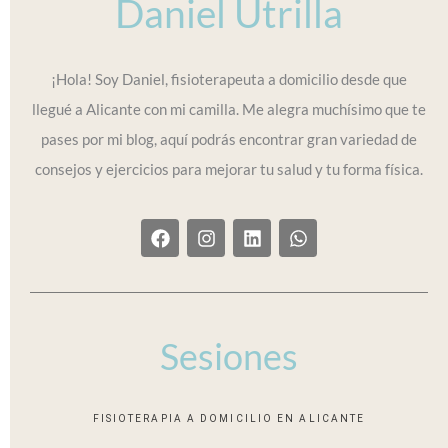
Daniel Utrilla
¡Hola! Soy Daniel, fisioterapeuta a domicilio desde que
llegué a Alicante con mi camilla. Me alegra muchísimo que te
pases por mi blog, aquí podrás encontrar gran variedad de
consejos y ejercicios para mejorar tu salud y tu forma física.
F
I
L
W
a
n
i
h
c
s
n
a
e
t
k
t
b
a
e
s
o
g
d
a
o
r
i
p
Sesiones
k
a
n
p
m
FISIOTERAPIA A DOMICILIO EN ALICANTE