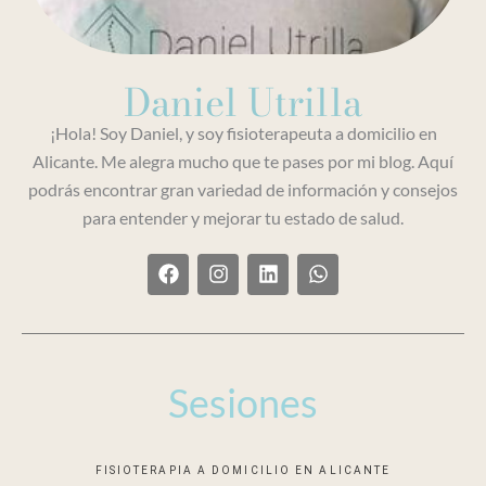
Daniel Utrilla
¡Hola! Soy Daniel, y soy fisioterapeuta a domicilio en
Alicante. Me alegra mucho que te pases por mi blog. Aquí
podrás encontrar gran variedad de información y consejos
para entender y mejorar tu estado de salud.
F
I
L
W
a
n
i
h
c
s
n
a
e
t
k
t
b
a
e
s
o
g
d
a
o
r
i
p
Sesiones
k
a
n
p
m
FISIOTERAPIA A DOMICILIO EN ALICANTE