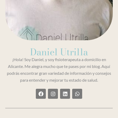
Daniel Utrilla
¡Hola! Soy Daniel, y soy fisioterapeuta a domicilio en
Alicante. Me alegra mucho que te pases por mi blog. Aquí
podrás encontrar gran variedad de información y consejos
para entender y mejorar tu estado de salud.
F
I
L
W
a
n
i
h
c
s
n
a
e
t
k
t
b
a
e
s
o
g
d
a