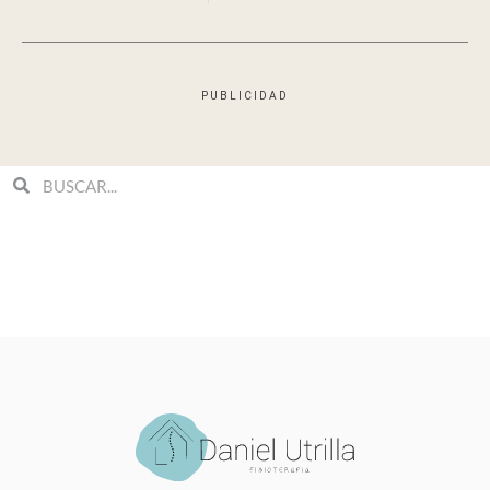
PUBLICIDAD
Search
Search