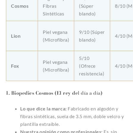
Cosmos
Fibras
(Súper
8/10 (M
Sintéticas
blando)
Piel vegana
9/10 (Súper
Lion
4/10 (M
(Microfibra)
blando)
5/10
Piel vegana
Fox
(Ofrece
4/10 (M
(Microfibra)
resistencia)
1. Biopedics Cosmos (El rey de
l día a día
)
Lo que dice la marca:
Fabricado en algodón y
fibras sintéticas, suela de 3.5 mm, doble velcro y
plantilla extraíble.
Nuestra opinión como profesionales:
Es, sin