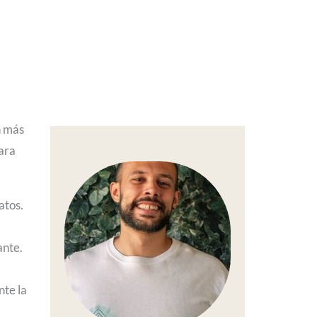
n más
para
atos.
ante.
nte la