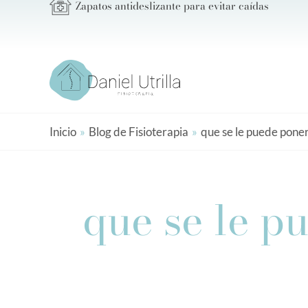
Zapatos antideslizante para evitar caídas
Ir
al
contenido
Inicio
Blog de Fisioterapia
que se le puede poner
que se le p