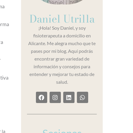
rma
Daniel Utrilla
forma
¡Hola! Soy Daniel, y soy
fisioterapeuta a domicilio en
ra
Alicante. Me alegra mucho que te
pases por mi blog. Aquí podrás
encontrar gran variedad de
r
información y consejos para
entender y mejorar tu estado de
ativa
salud.
F
I
L
W
a
n
i
h
c
s
n
a
e
t
k
t
b
a
e
s
o
g
d
a
o
r
i
p
Sesiones
 la