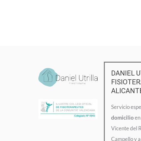
DANIEL U
FISIOTER
ALICANT
Servicio esp
domicilio
en 
Vicente del 
Campello y a