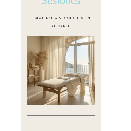
k
a
n
p
m
FISIOTERAPIA A DOMICILIO EN
ALICANTE