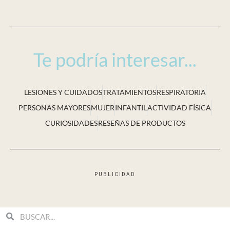
Te podría interesar...
LESIONES Y CUIDADOS
TRATAMIENTOS
RESPIRATORIA
PERSONAS MAYORES
MUJER
INFANTIL
ACTIVIDAD FÍSICA
CURIOSIDADES
RESEÑAS DE PRODUCTOS
PUBLICIDAD
Search
Search