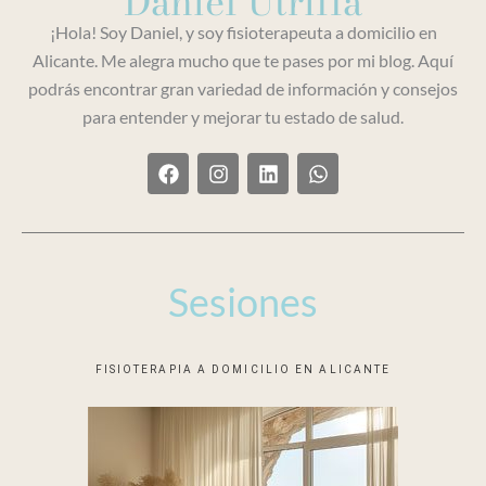
Daniel Utrilla
¡Hola! Soy Daniel, y soy fisioterapeuta a domicilio en
Alicante. Me alegra mucho que te pases por mi blog. Aquí
podrás encontrar gran variedad de información y consejos
para entender y mejorar tu estado de salud.
F
I
L
W
a
n
i
h
c
s
n
a
e
t
k
t
b
a
e
s
o
g
d
a
o
r
i
p
Sesiones
k
a
n
p
m
FISIOTERAPIA A DOMICILIO EN ALICANTE