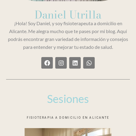
Daniel Utrilla
¡Hola! Soy Daniel, y soy fisioterapeuta a domicilio en
Alicante. Me alegra mucho que te pases por mi blog. Aquí
podrás encontrar gran variedad de información y consejos
para entender y mejorar tu estado de salud.
F
I
L
W
a
n
i
h
c
s
n
a
e
t
k
t
b
a
e
s
o
g
d
a
o
r
i
p
Sesiones
k
a
n
p
m
FISIOTERAPIA A DOMICILIO EN ALICANTE